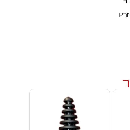
וד
ארץ
ך