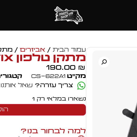
עמוד הבית
/
אביזרים
/ מתקן ט
מתקן טלפון KOVIX
190.00
₪
מק״ט
CS-622A1
קטגורי
צריך עזרה?
שאל אותנו
נשארו במלאי רק 1
הוס
למה לבחור בנו?