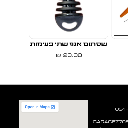
שסתום אגוז שתי פעימות
20.00
₪
garage770