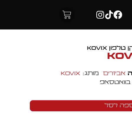
לפון KOVIX
ה
אביזרים
מותג:
Kovix
 בוואטסאפ
פה לסל