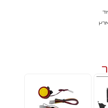
וד
ארץ
ך