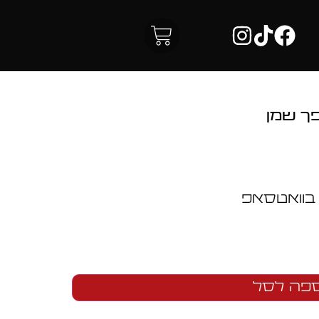
ך שמן
 בוואטסאפ
פה לסל