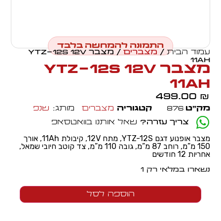
התמונה להמחשה בלבד
עמוד הבית
/
מצברים
/ מצבר YTZ-12S 12V
11Ah
מצבר YTZ-12S 12V
11Ah
499.00
₪
מק״ט
876
קטגוריה
מצברים
מותג:
שנפ
צריך עזרה?
שאל אותנו בוואטסאפ
מצבר אופנוע דגם YTZ-12S, מתח 12V, קיבולת 11Ah, אורך
150 מ”מ, רוחב 87 מ”מ, גובה 110 מ”מ, צד קוטב חיובי שמאל,
אחריות 12 חודשים
נשארו במלאי רק 1
הוספה לסל