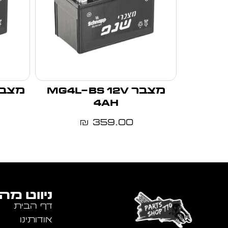
מצבר MG4L-BS 12V
4Ah
359.00
₪
ניווט מה
דף הבית
אודותינו