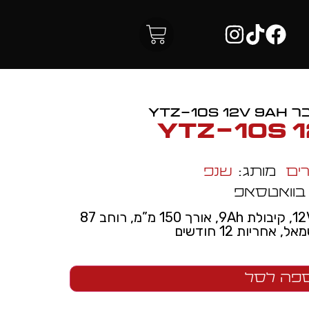
YTZ-10S
ים
מותג:
שנפ
 בוואטסאפ
מצבר אופנוע דגם YTZ-10S, מתח 12V, קיבולת 9Ah, אורך 150 מ”מ, רוחב 87
פה לסל