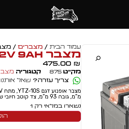
עמוד הבית
/
מצברים
/ מצבר  12V 9Ah
מצבר YTZ-10S 12V 9Ah
475.00
₪
מק״ט
875
קטגוריה
מצבר
צריך עזרה?
שאל אותנו
מ”מ, גובה 93 מ”מ, צד קוטב חיובי שמאל, אחריות 12 חודשים
נשארו במלאי רק 1
הוס