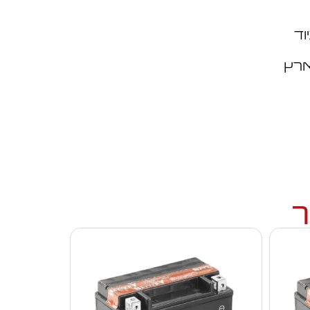
וד
ארץ
ך