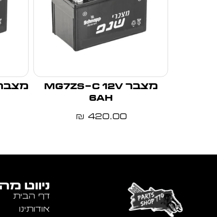
מצבר MG7ZS-C 12V
מצבר -10S 12V 9Ah
6Ah
420.00
₪
ניווט מה
דף הבית
אודותינו