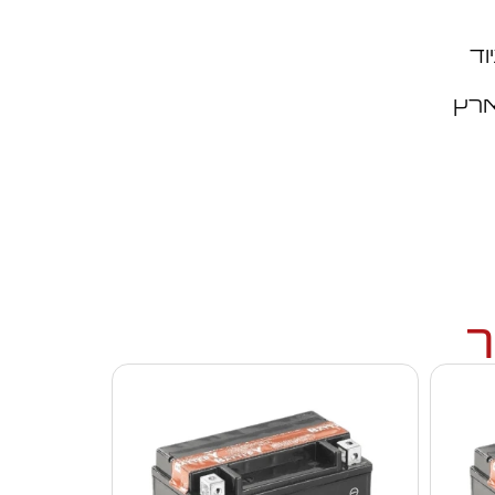
וד
ארץ
ך