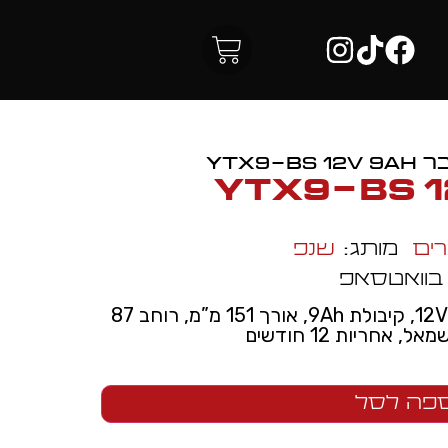
YTX9-BS
ים
מותג:
שנפ
 בוואטסאפ
מצבר אופנוע דגם YTX9-BS, מתח 12V, קיבולת 9Ah, אורך 151 מ”מ, רוחב 87
פה לסל