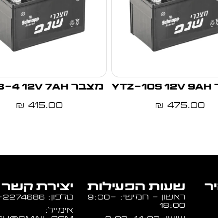
YTZ
מצבר YT7B-4 12V 7Ah
415.00
475.00
₪
₪
יר
שעות הפעילות
יצירת קשר
ראשון - חמישי: 9:00-
טלפון: 054-2274686
18:00
אימייל: