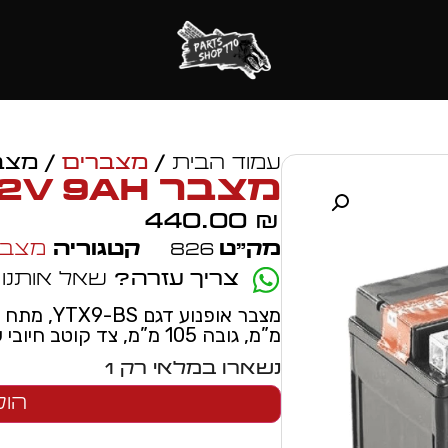
עמוד הבית
/
מצברים
/ מצבר  12V 9Ah
מצבר YTX9-BS 12V 9Ah
440.00
₪
מק״ט
826
קטגוריה
מצבר
צריך עזרה?
שאל אותנו
מ”מ, גובה 105 מ”מ, צד קוטב חיובי שמאל, אחריות 12 חודשים
נשארו במלאי רק 1
הוס