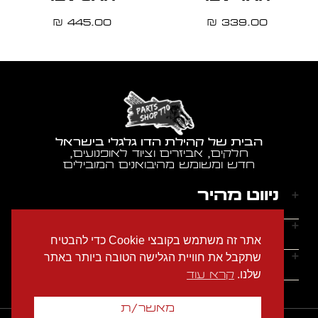
445.00
339.00
₪
₪
הבית של קהילת הדו גלגלי בישראל
חלקים, אביזרים וציוד לאופנועים,
חדש ומשומש מהיבואנים המובילים
ניווט מהיר
דף הבית
שעות הפעילות
אתר זה משתמש בקובצי Cookie כדי להבטיח
אודותינו
ראשון - חמישי: 9:00-18:00
יצירת קשר
שתקבל את חוויית הגלישה הטובה ביותר באתר
הצהרת נגישות
שישי: 9:00-14:00
שלנו.
קרא עוד
מדיניות הפרטיות
טלפון: 054-2274686
שבת: סגור
תקנון האתר
אימייל: garage770sh@gmail.com
מאשר/ת
צור קשר