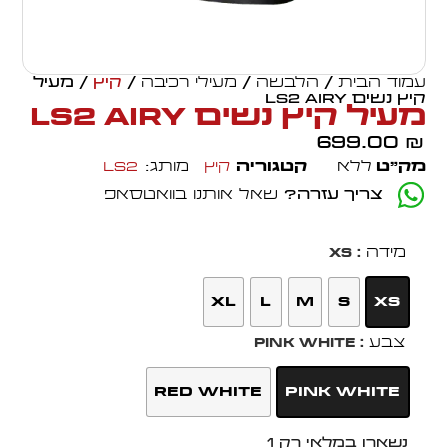
עמוד הבית
/
הלבשה
/
מעילי רכיבה
/
קיץ
/ מעיל
קיץ נשים LS2 AIRY
מעיל קיץ נשים LS2 AIRY
699.00
₪
מק״ט
ללא
קטגוריה
קיץ
מותג:
LS2
צריך עזרה?
שאל אותנו בוואטסאפ
מידה
: XS
XL
L
M
S
XS
צבע
: Pink White
Red White
Pink White
נשארו במלאי רק 1