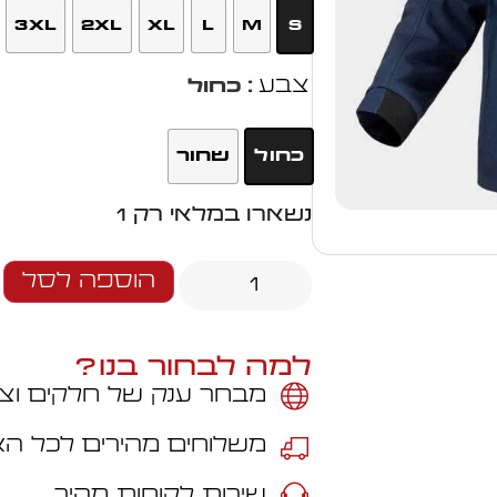
3XL
2XL
XL
L
M
S
צבע
: כחול
כחול
שחור
נשארו במלאי רק 1
הוספה לסל
למה לבחור בנו?
מבחר ענק של חלקים וצי
משלוחים מהירים לכל ה
שירות לקוחות מהיר