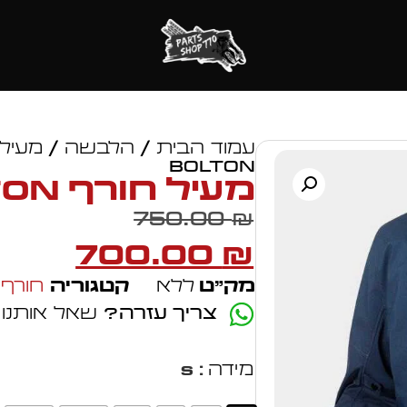
עמוד הבית
/
הלבשה
/
מעילי
BOLTON
מעיל חורף LS2 BOLTON
750.00
₪
700.00
₪
מק״ט
ללא
קטגוריה
חורף
צריך עזרה?
שאל אותנו
מידה
: S