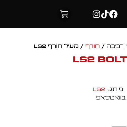
 רכיבה
/
חורף
/ מעיל חורף LS2
מותג:
LS2
 בוואטסאפ