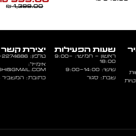
₪
1,399.00
₪
יר
שעות הפעילות
יצירת קשר
ראשון - חמישי: 9:00-
טלפון: 054-2274686
18:00
אימייל:
שישי: 9:00-14:00
sh@gmail.com
ות
שבת: סגור
כתובת: המשביר 16, א.ת חולון
טיות