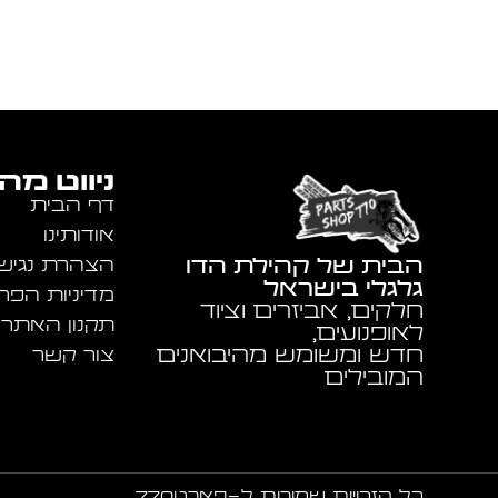
ניווט מה
דף הבית
אודותינו
הבית של קהילת הדו
הצהרת נגיש
גלגלי בישראל
מדיניות הפר
חלקים, אביזרים וציוד
תקנון האתר
לאופנועים,
חדש ומשומש מהיבואנים
צור קשר
המובילים
כל הזכויות שמורות ל-פארט770