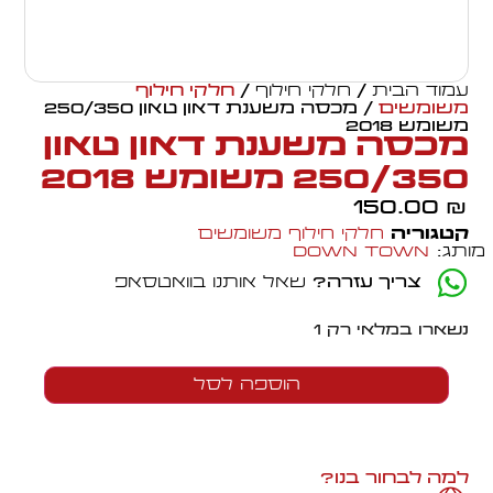
עמוד הבית
/
חלקי חילוף
/
חלקי חילוף
משומשים
/ מכסה משענת דאון טאון 250/350
משומש 2018
מכסה משענת דאון טאון
250/350 משומש 2018
150.00
₪
קטגוריה
חלקי חילוף משומשים
מותג:
Down Town
צריך עזרה?
שאל אותנו בוואטסאפ
נשארו במלאי רק 1
הוספה לסל
למה לבחור בנו?