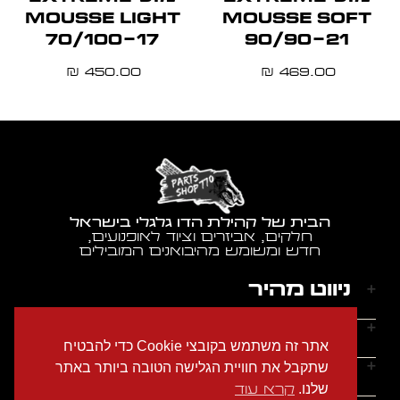
MOUSSE LIGHT
MOUSSE SOFT
70/100-17
90/90-21
450.00
469.00
₪
₪
הבית של קהילת הדו גלגלי בישראל
חלקים, אביזרים וציוד לאופנועים,
חדש ומשומש מהיבואנים המובילים
ניווט מהיר
דף הבית
שעות הפעילות
אתר זה משתמש בקובצי Cookie כדי להבטיח
אודותינו
ראשון - חמישי: 9:00-18:00
יצירת קשר
שתקבל את חוויית הגלישה הטובה ביותר באתר
הצהרת נגישות
שישי: 9:00-14:00
שלנו.
קרא עוד
מדיניות הפרטיות