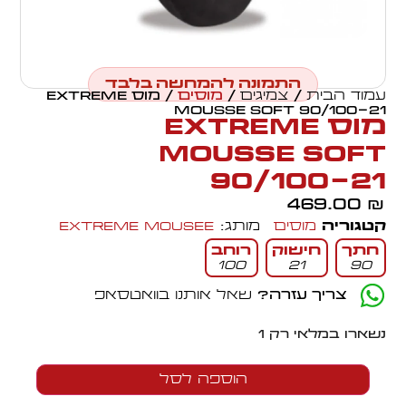
התמונה להמחשה בלבד
עמוד הבית
/
צמיגים
/
מוסים
/ מוס EXTREME
MOUSSE SOFT 90/100-21
מוס EXTREME
MOUSSE SOFT
90/100-21
469.00
₪
קטגוריה
מוסים
מותג:
Extreme Mousee
חתך
חישוק
רוחב
100
21
90
צריך עזרה?
שאל אותנו בוואטסאפ
נשארו במלאי רק 1
הוספה לסל