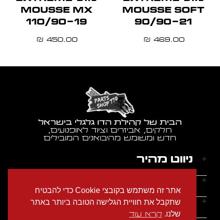
MOUSSE MX
MOUSSE SOFT
110/90-19
90/90-21
450.00
469.00
₪
₪
הבית של קהילת הדו גלגלי בישראל
חלקים, אביזרים וציוד לאופנועים,
חדש ומשומש מהיבואנים המובילים
ניווט מהיר
דף הבית
שעות הפעילות
אתר זה משתמש בקובצי Cookie כדי להבטיח
אודותינו
ראשון - חמישי: 9:00-18:00
יצירת קשר
שתקבל את חוויית הגלישה הטובה ביותר באתר
הצהרת נגישות
שישי: 9:00-14:00
שלנו.
קרא עוד
מדיניות הפרטיות