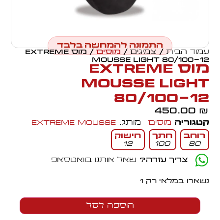
התמונה להמחשה בלבד
עמוד הבית
/
צמיגים
/
מוסים
/ מוס EXTREME
MOUSSE LIGHT 80/100-12
מוס EXTREME
MOUSSE LIGHT
80/100-12
450.00
₪
קטגוריה
מוסים
מותג:
Extreme Mousse
רוחב
חתך
חישוק
12
100
80
צריך עזרה?
שאל אותנו בוואטסאפ
נשארו במלאי רק 1
הוספה לסל