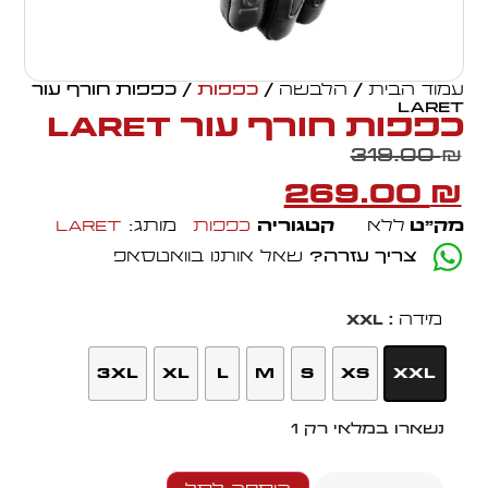
עמוד הבית
/
הלבשה
/
כפפות
/ כפפות חורף עור
LARET
כפפות חורף עור LARET
319.00
₪
269.00
₪
מק״ט
ללא
קטגוריה
כפפות
מותג:
Laret
צריך עזרה?
שאל אותנו בוואטסאפ
מידה
: XXL
3XL
XL
L
M
S
XS
XXL
נשארו במלאי רק 1