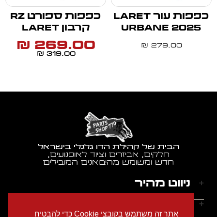
כפפות עור LARET
כפפות ספורט RZ
URBANE 2025
קרבון LARET
269.00
₪
279.00
₪
319.00
₪
הבית של קהילת הדו גלגלי בישראל
חלקים, אביזרים וציוד לאופנועים,
חדש ומשומש מהיבואנים המובילים
ניווט מהיר
דף הבית
שעות הפעילות
אתר זה משתמש בקובצי Cookie כדי להבטיח
אודותינו