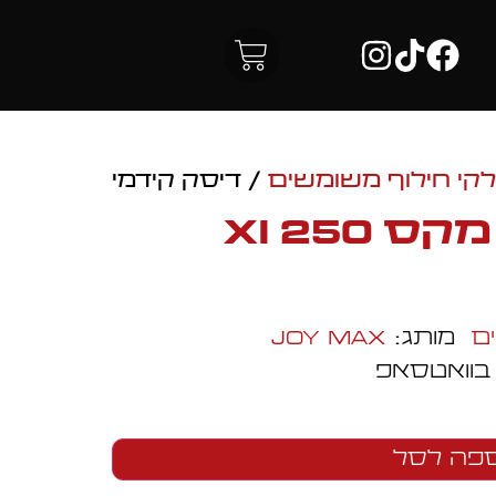
קי חילוף משומשים
/ דיסק קידמי
דיסק קידמי גוי מקס 250 xi
ם
מותג:
Joy Max
 בוואטסאפ
פה לסל