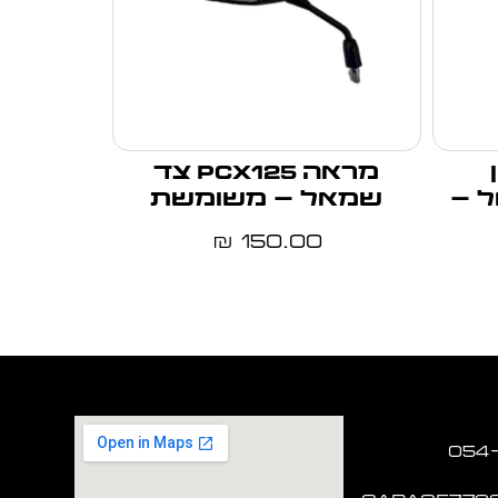
מראה pcx125 צד
מאל –
שמאל – משומשת
150.00
₪