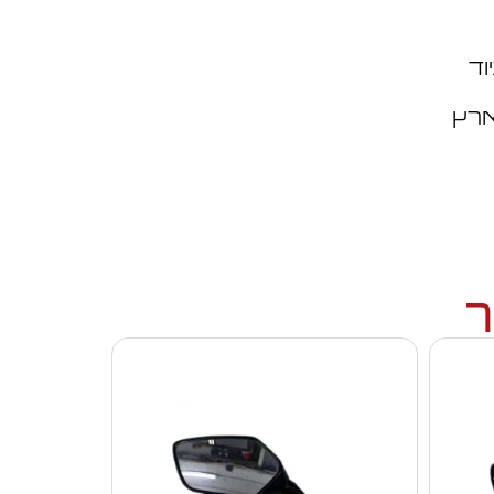
וד
ארץ
ך