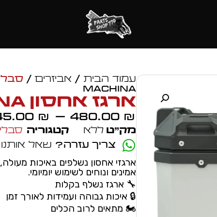
עמוד הבית
/
אביזרים
/
סבלים
Machina
ארגז אחסון Machina
45.00
–
480.00
₪
₪
מק״ט
ללא
קטגוריה
סבלים
צריך עזרה?
שאל אותנו
ארגזי אחסון נשלפים באיכות מעולה, 
אמינים ונוחים לשימוש יומיומי.
🔧 ארגז נשלף בקלות
🔒 איכות גבוהה ועמידות לאורך זמן
🏍️ מתאים לרוב הכלים