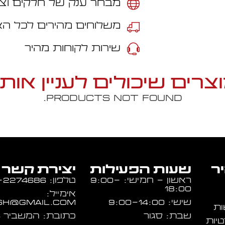
מבחר ענק של חלקים וצי
משלוחים מהירים לכל ה
שירות לקוחות מהיר
צרים שיכולים לעניין אות
Products not found.
יר
שעות הפעילות
יצירת קשר
ראשון - חמישי: 9:00-
טלפון: 054-2274686
18:00
אימייל:
שישי: 9:00-14:00
sh@gmail.com
ות
שבת: סגור
כתובת: המשביר 16, א.ת חולון
טיות