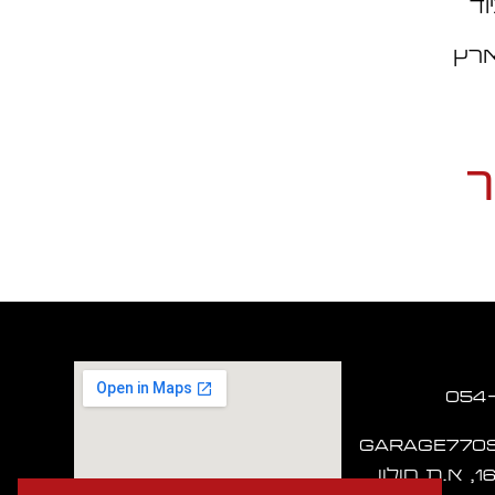
וד
ארץ
ך
garage770