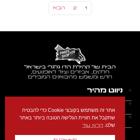
1
2
הבא
הבית של קהילת הדו גלגלי בישראל
חלקים, אביזרים וציוד לאופנועים,
חדש ומשומש מהיבואנים המובילים
ניווט מהיר
דף הבית
שעות הפעילות
אתר זה משתמש בקובצי Cookie כדי להבטיח
אודותינו
ראשון - חמישי: 9:00-18:00
יצירת קשר
שתקבל את חוויית הגלישה הטובה ביותר באתר
הצהרת נגישות
שישי: 9:00-14:00
שלנו.
קרא עוד
מדיניות הפרטיות
טלפון: 054-2274686
שבת: סגור
תקנון האתר
אימייל: garage770sh@gmail.com